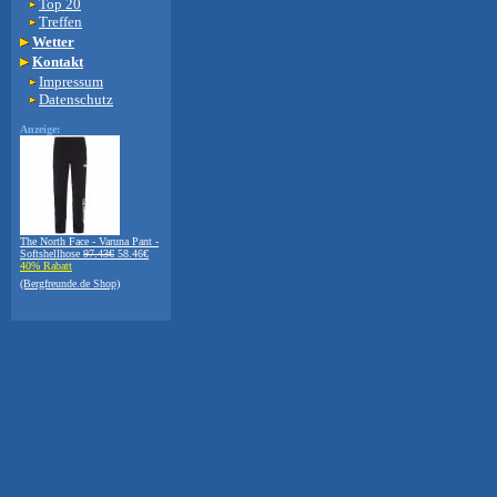
Top 20
Treffen
Wetter
Kontakt
Impressum
Datenschutz
Anzeige:
The North Face - Varuna Pant -
Softshellhose
97.43€
58.46€
40% Rabatt
(Bergfreunde.de Shop)