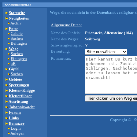
www.teufelsturm.de
Wege, die noch nicht in der Datenbank verfügbar si
Startseite
Neuigkeiten
Archiv
Allgemeine Daten:
Fotos
Name des Gipfels:
Frienstein, Affensteine (104)
Galerie
Suchen
Name des Weges:
Seibtweg
Beitragen
Schwierigkeitsgrad:
V
Wege
Bewertung:
Suchen
Kommentar:
Eintragen
nR
Gipfel
Suchen
Gebiete
Sperrungen
Kletter-Knigge
Kletterführer
Ausrüstung
Johanniswacht
Forum
Links
Copyright © 19
Benutzer
Login
Anlegen