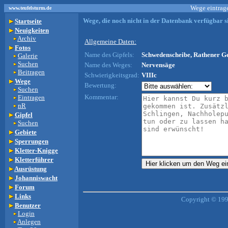
Wege eintrage
www.teufelsturm.de
Wege, die noch nicht in der Datenbank verfügbar si
Startseite
Neuigkeiten
Archiv
Allgemeine Daten:
Fotos
Name des Gipfels:
Schwedenscheibe, Rathener Ge
Galerie
Suchen
Name des Weges:
Nervensäge
Beitragen
Schwierigkeitsgrad:
VIIIc
Wege
Bewertung:
Suchen
Kommentar:
Eintragen
nR
Gipfel
Suchen
Gebiete
Sperrungen
Kletter-Knigge
Kletterführer
Ausrüstung
Johanniswacht
Forum
Links
Copyright © 199
Benutzer
Login
Anlegen