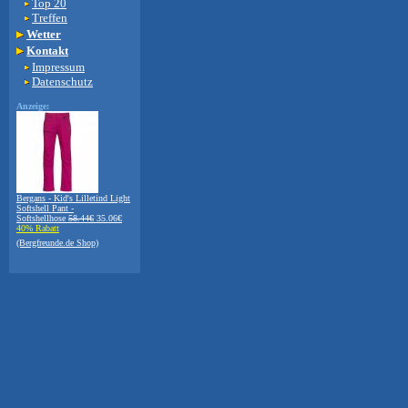
Top 20
Treffen
Wetter
Kontakt
Impressum
Datenschutz
Anzeige:
Bergans - Kid's Lilletind Light
Softshell Pant -
Softshellhose
58.44€
35.06€
40% Rabatt
(Bergfreunde.de Shop)