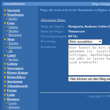
Wege eintrage
www.teufelsturm.de
Wege, die noch nicht in der Datenbank verfügbar si
Startseite
Neuigkeiten
Archiv
Allgemeine Daten:
Fotos
Name des Gipfels:
Honigstein, Rathener Gebiet (
Galerie
Suchen
Name des Weges:
Nimmersatt
Beitragen
Schwierigkeitsgrad:
RP IXc
Wege
Bewertung:
Suchen
Kommentar:
Eintragen
nR
Gipfel
Suchen
Gebiete
Sperrungen
Kletter-Knigge
Kletterführer
Ausrüstung
Johanniswacht
Forum
Links
Copyright © 199
Benutzer
Login
Anlegen