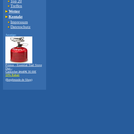
Top 20
Treffen
Wetter
Kontakt
Impressum
Datenschutz
Anzeige:
Primus - Essential Trail Stove
Duo -
Gaskocher
34.07€
30.66€
10% Rabatt
(Bergfreunde.de Shop)