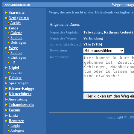
Wege eintrage
www.teufelsturm.de
Wege, die noch nicht in der Datenbank verfügbar si
Startseite
Neuigkeiten
Archiv
Allgemeine Daten:
Fotos
Name des Gipfels:
Talwächter, Rathener Gebiet (
Galerie
Suchen
Name des Weges:
Verbindung
Beitragen
Schwierigkeitsgrad:
VIIa (VIIb)
Wege
Bewertung:
Suchen
Kommentar:
Eintragen
nR
Gipfel
Suchen
Gebiete
Sperrungen
Kletter-Knigge
Kletterführer
Ausrüstung
Johanniswacht
Forum
Links
Copyright © 199
Benutzer
Login
Anlegen