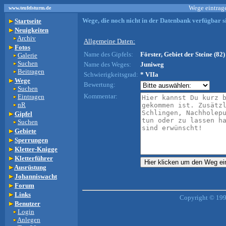
Wege eintrage
www.teufelsturm.de
Wege, die noch nicht in der Datenbank verfügbar si
Startseite
Neuigkeiten
Archiv
Allgemeine Daten:
Fotos
Name des Gipfels:
Förster, Gebiet der Steine (82)
Galerie
Suchen
Name des Weges:
Juniweg
Beitragen
Schwierigkeitsgrad:
* VIIa
Wege
Bewertung:
Suchen
Kommentar:
Eintragen
nR
Gipfel
Suchen
Gebiete
Sperrungen
Kletter-Knigge
Kletterführer
Ausrüstung
Johanniswacht
Forum
Links
Copyright © 199
Benutzer
Login
Anlegen