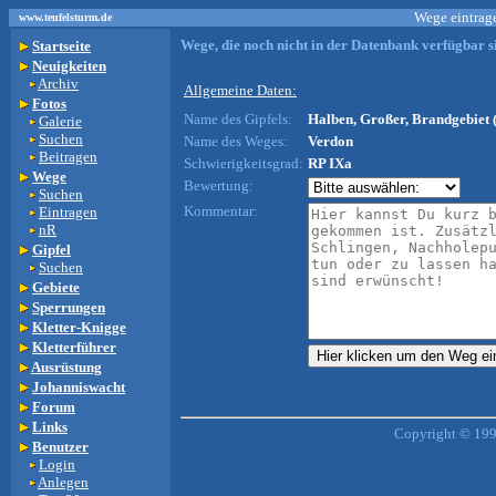
Wege eintrage
www.teufelsturm.de
Wege, die noch nicht in der Datenbank verfügbar si
Startseite
Neuigkeiten
Archiv
Allgemeine Daten:
Fotos
Name des Gipfels:
Halben, Großer, Brandgebiet 
Galerie
Suchen
Name des Weges:
Verdon
Beitragen
Schwierigkeitsgrad:
RP IXa
Wege
Bewertung:
Suchen
Kommentar:
Eintragen
nR
Gipfel
Suchen
Gebiete
Sperrungen
Kletter-Knigge
Kletterführer
Ausrüstung
Johanniswacht
Forum
Links
Copyright © 199
Benutzer
Login
Anlegen