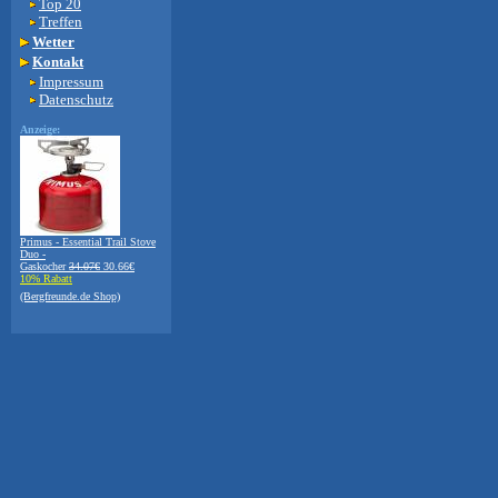
Top 20
Treffen
Wetter
Kontakt
Impressum
Datenschutz
Anzeige:
Primus - Essential Trail Stove
Duo -
Gaskocher
34.07€
30.66€
10% Rabatt
(Bergfreunde.de Shop)