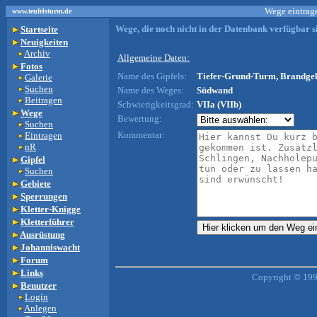
Wege eintrage
www.teufelsturm.de
Wege, die noch nicht in der Datenbank verfügbar si
Startseite
Neuigkeiten
Archiv
Allgemeine Daten:
Fotos
Name des Gipfels:
Tiefer-Grund-Turm, Brandgeb
Galerie
Suchen
Name des Weges:
Südwand
Beitragen
Schwierigkeitsgrad:
VIIa (VIIb)
Wege
Bewertung:
Suchen
Kommentar:
Eintragen
nR
Gipfel
Suchen
Gebiete
Sperrungen
Kletter-Knigge
Kletterführer
Ausrüstung
Johanniswacht
Forum
Links
Copyright © 199
Benutzer
Login
Anlegen