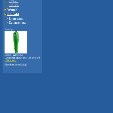
Top 20
Treffen
Wetter
Kontakt
Impressum
Datenschutz
Anzeige:
Deuter - Astro 250 -
Daunenschlafsack
185.16€
166.64€
10% Rabatt
(Bergfreunde.de Shop)