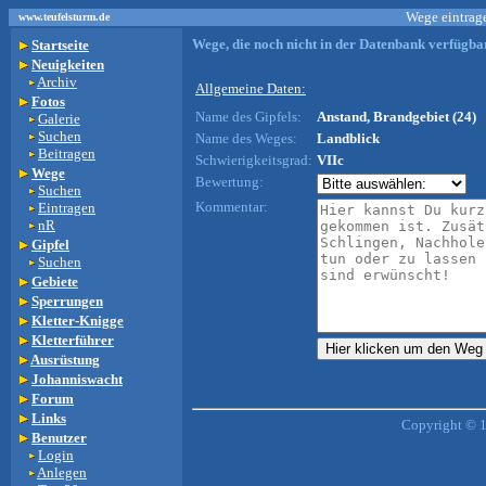
Wege eintrage
www.teufelsturm.de
Wege, die noch nicht in der Datenbank verfügbar
Startseite
Neuigkeiten
Archiv
Allgemeine Daten:
Fotos
Name des Gipfels:
Anstand, Brandgebiet (24)
Galerie
Suchen
Name des Weges:
Landblick
Beitragen
Schwierigkeitsgrad:
VIIc
Wege
Bewertung:
Suchen
Kommentar:
Eintragen
nR
Gipfel
Suchen
Gebiete
Sperrungen
Kletter-Knigge
Kletterführer
Ausrüstung
Johanniswacht
Forum
Links
Copyright © 
Benutzer
Login
Anlegen