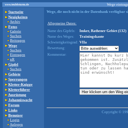
Wege eintrage
www.teufelsturm.de
Wege, die noch nicht in der Datenbank verfügbar si
Startseite
Neuigkeiten
Archiv
Allgemeine Daten:
Fotos
Name des Gipfels:
Imker, Rathener Gebiet (132)
Galerie
Suchen
Name des Weges:
Trainingskante
Beitragen
Schwierigkeitsgrad:
VIIa
Wege
Bewertung:
Suchen
Kommentar:
Eintragen
nR
Gipfel
Suchen
Gebiete
Sperrungen
Kletter-Knigge
Kletterführer
Ausrüstung
Johanniswacht
Forum
Links
Copyright © 199
Benutzer
Login
Anlegen