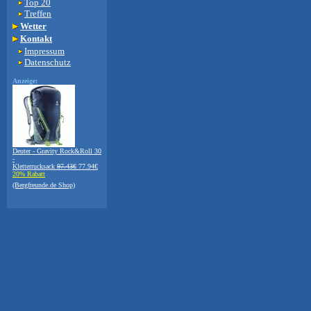
Top 20
Treffen
Wetter
Kontakt
Impressum
Datenschutz
Anzeige:
Deuter - Gravity Rock&Roll 30
-
Kletterrucksack
97.43€
77.94€
20% Rabatt
(Bergfreunde.de Shop)