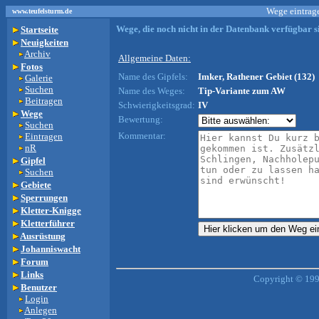
Wege eintrage
www.teufelsturm.de
Wege, die noch nicht in der Datenbank verfügbar si
Startseite
Neuigkeiten
Archiv
Allgemeine Daten:
Fotos
Name des Gipfels:
Imker, Rathener Gebiet (132)
Galerie
Suchen
Name des Weges:
Tip-Variante zum AW
Beitragen
Schwierigkeitsgrad:
IV
Wege
Bewertung:
Suchen
Kommentar:
Eintragen
nR
Gipfel
Suchen
Gebiete
Sperrungen
Kletter-Knigge
Kletterführer
Ausrüstung
Johanniswacht
Forum
Links
Copyright © 199
Benutzer
Login
Anlegen