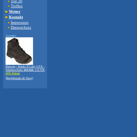
Top 20
Treffen
Wetter
Kontakt
Impressum
Datenschutz
Anzeige:
Hanwag - Banks II Lady GTX -
Wanderschuhe
194.91€
116.95€
40% Rabatt
(Bergfreunde.de Shop)