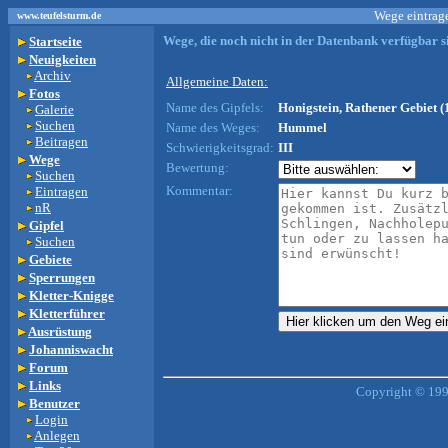
Wege eintrage
www.teufelsturm.de
Wege, die noch nicht in der Datenbank verfügbar si
Startseite
Neuigkeiten
Archiv
Allgemeine Daten:
Fotos
Name des Gipfels:
Honigstein, Rathener Gebiet (
Galerie
Suchen
Name des Weges:
Hummel
Beitragen
Schwierigkeitsgrad:
III
Wege
Bewertung:
Suchen
Kommentar:
Eintragen
nR
Gipfel
Suchen
Gebiete
Sperrungen
Kletter-Knigge
Kletterführer
Ausrüstung
Johanniswacht
Forum
Links
Copyright © 199
Benutzer
Login
Anlegen