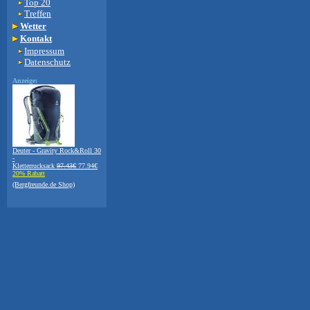
Top 20
Treffen
Wetter
Kontakt
Impressum
Datenschutz
Anzeige:
Deuter - Gravity Rock&Roll 30
-
Kletterrucksack
97.43€
77.94€
20% Rabatt
(Bergfreunde.de Shop)