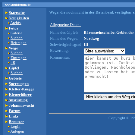
www.teufelsturm.de
Wege, die noch nicht in der Datenbank verfügbar si
Startseite
Neuigkeiten
Archiv
Allgemeine Daten:
Fotos
Name des Gipfels:
Bärensteinscheibe, Gebiet der 
Galerie
Suchen
Name des Weges:
Nordweg
Beitragen
Schwierigkeitsgrad:
III
Wege
Bewertung:
Suchen
Kommentar:
Eintragen
nR
Gipfel
Suchen
Gebiete
Sperrungen
Kletter-Knigge
Kletterführer
Ausrüstung
Johanniswacht
Forum
Links
Copyright © 19
Benutzer
Login
Anlegen