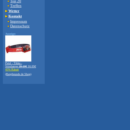
Top 20
Treffen
Wetter
Kontakt
Impressum
Datenschutz
Anzeige:
Petzl - Tikka -
Stirnlampe
29.19€
16.05€
45% Rabatt
(Bergfreunde.de Shop)