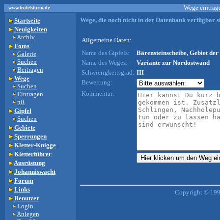
Wege eintrage
www.teufelsturm.de
Wege, die noch nicht in der Datenbank verfügbar si
Startseite
Neuigkeiten
Archiv
Allgemeine Daten:
Fotos
Name des Gipfels:
Bärensteinscheibe, Gebiet der 
Galerie
Suchen
Name des Weges:
Variante zur Nordostwand
Beitragen
Schwierigkeitsgrad:
III
Wege
Bewertung:
Suchen
Kommentar:
Eintragen
nR
Gipfel
Suchen
Gebiete
Sperrungen
Kletter-Knigge
Kletterführer
Ausrüstung
Johanniswacht
Forum
Links
Copyright © 199
Benutzer
Login
Anlegen