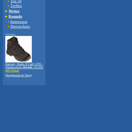
Top 20
Treffen
Wetter
Kontakt
Impressum
Datenschutz
Anzeige:
Hanwag - Banks II Lady GTX -
Wanderschuhe
194.91€
116.95€
40% Rabatt
(Bergfreunde.de Shop)