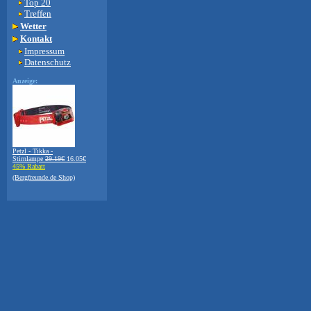
Top 20
Treffen
Wetter
Kontakt
Impressum
Datenschutz
Anzeige:
Petzl - Tikka -
Stirnlampe
29.19€
16.05€
45% Rabatt
(Bergfreunde.de Shop)