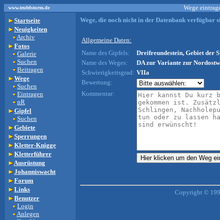
Wege eintrage
www.teufelsturm.de
Wege, die noch nicht in der Datenbank verfügbar si
Startseite
Neuigkeiten
Archiv
Allgemeine Daten:
Fotos
Name des Gipfels:
Dreifreundestein, Gebiet der S
Galerie
Suchen
Name des Weges:
DA zur Variante zur Nordost
Beitragen
Schwierigkeitsgrad:
VIIa
Wege
Bewertung:
Suchen
Kommentar:
Eintragen
nR
Gipfel
Suchen
Gebiete
Sperrungen
Kletter-Knigge
Kletterführer
Ausrüstung
Johanniswacht
Forum
Links
Copyright © 199
Benutzer
Login
Anlegen