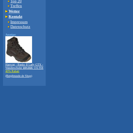
Top 20
Treffen
Wetter
Kontakt
Impressum
Datenschutz
Anzeige:
Hanwag - Banks II Lady GTX -
Wanderschuhe
194.91€
116.95€
40% Rabatt
(Bergfreunde.de Shop)