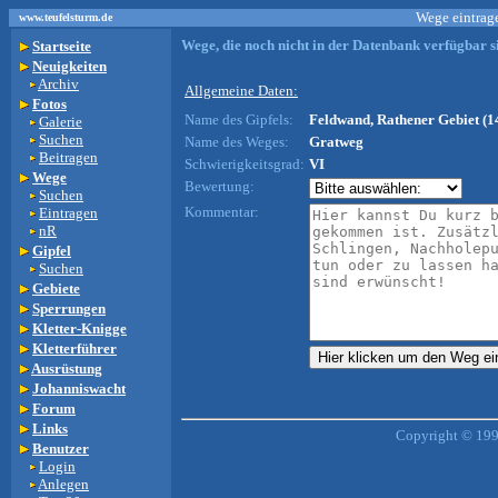
Wege eintrage
www.teufelsturm.de
Wege, die noch nicht in der Datenbank verfügbar si
Startseite
Neuigkeiten
Archiv
Allgemeine Daten:
Fotos
Name des Gipfels:
Feldwand, Rathener Gebiet (1
Galerie
Suchen
Name des Weges:
Gratweg
Beitragen
Schwierigkeitsgrad:
VI
Wege
Bewertung:
Suchen
Kommentar:
Eintragen
nR
Gipfel
Suchen
Gebiete
Sperrungen
Kletter-Knigge
Kletterführer
Ausrüstung
Johanniswacht
Forum
Links
Copyright © 199
Benutzer
Login
Anlegen