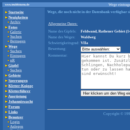
Wege eintrage
www.teufelsturm.de
Wege, die noch nicht in der Datenbank verfügbar si
Startseite
Neuigkeiten
Archiv
Allgemeine Daten:
Fotos
Name des Gipfels:
Feldwand, Rathener Gebiet (1
Galerie
Suchen
Name des Weges:
Waldweg
Beitragen
Schwierigkeitsgrad:
VIIa
Wege
Bewertung:
Suchen
Kommentar:
Eintragen
nR
Gipfel
Suchen
Gebiete
Sperrungen
Kletter-Knigge
Kletterführer
Ausrüstung
Johanniswacht
Forum
Links
Copyright © 199
Benutzer
Login
Anlegen