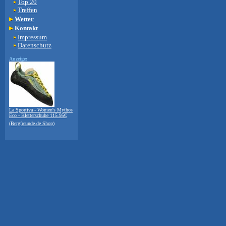
Top 20
Treffen
Wetter
Kontakt
Impressum
Datenschutz
Anzeige:
La Sportiva - Women's Mythos
Eco - Kletterschuhe 115.95€
(Bergfreunde.de Shop)