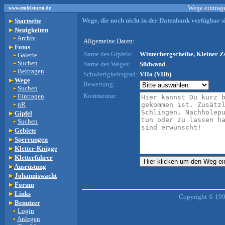
Wege eintrage
www.teufelsturm.de
Wege, die noch nicht in der Datenbank verfügbar si
Startseite
Neuigkeiten
Archiv
Allgemeine Daten:
Fotos
Name des Gipfels:
Winterbergscheibe, Kleiner Z
Galerie
Suchen
Name des Weges:
Südwand
Beitragen
Schwierigkeitsgrad:
VIIa (VIIb)
Wege
Bewertung:
Suchen
Kommentar:
Eintragen
nR
Gipfel
Suchen
Gebiete
Sperrungen
Kletter-Knigge
Kletterführer
Ausrüstung
Johanniswacht
Forum
Links
Copyright © 199
Benutzer
Login
Anlegen