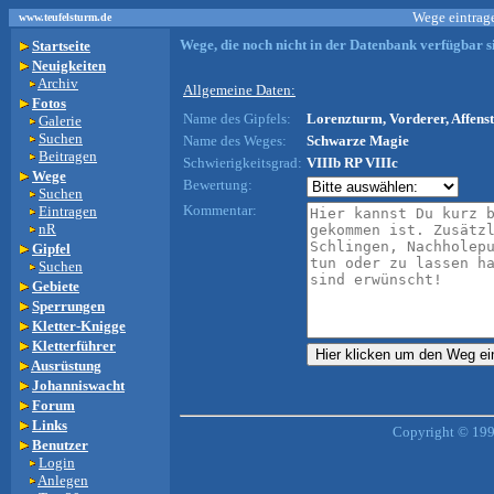
Wege eintrage
www.teufelsturm.de
Wege, die noch nicht in der Datenbank verfügbar si
Startseite
Neuigkeiten
Archiv
Allgemeine Daten:
Fotos
Name des Gipfels:
Lorenzturm, Vorderer, Affenst
Galerie
Suchen
Name des Weges:
Schwarze Magie
Beitragen
Schwierigkeitsgrad:
VIIIb RP VIIIc
Wege
Bewertung:
Suchen
Kommentar:
Eintragen
nR
Gipfel
Suchen
Gebiete
Sperrungen
Kletter-Knigge
Kletterführer
Ausrüstung
Johanniswacht
Forum
Links
Copyright © 199
Benutzer
Login
Anlegen