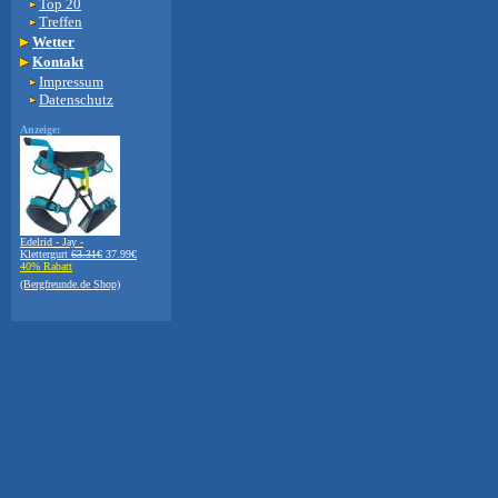
Top 20
Treffen
Wetter
Kontakt
Impressum
Datenschutz
Anzeige:
Edelrid - Jay -
Klettergurt
63.31€
37.99€
40% Rabatt
(Bergfreunde.de Shop)