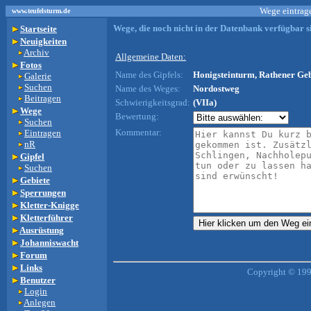
Wege eintrage
www.teufelsturm.de
Wege, die noch nicht in der Datenbank verfügbar si
Startseite
Neuigkeiten
Archiv
Allgemeine Daten:
Fotos
Name des Gipfels:
Honigsteinturm, Rathener Geb
Galerie
Suchen
Name des Weges:
Nordostweg
Beitragen
Schwierigkeitsgrad:
(VIIa)
Wege
Bewertung:
Suchen
Kommentar:
Eintragen
nR
Gipfel
Suchen
Gebiete
Sperrungen
Kletter-Knigge
Kletterführer
Ausrüstung
Johanniswacht
Forum
Links
Copyright © 199
Benutzer
Login
Anlegen