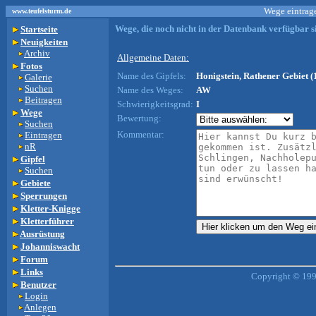
Wege eintrage
www.teufelsturm.de
Wege, die noch nicht in der Datenbank verfügbar si
Startseite
Neuigkeiten
Archiv
Allgemeine Daten:
Fotos
Name des Gipfels:
Honigstein, Rathener Gebiet (
Galerie
Suchen
Name des Weges:
AW
Beitragen
Schwierigkeitsgrad:
I
Wege
Bewertung:
Suchen
Kommentar:
Eintragen
nR
Gipfel
Suchen
Gebiete
Sperrungen
Kletter-Knigge
Kletterführer
Ausrüstung
Johanniswacht
Forum
Links
Copyright © 199
Benutzer
Login
Anlegen