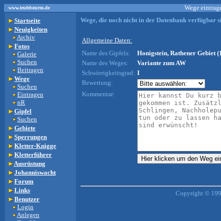
Wege eintrage
www.teufelsturm.de
Wege, die noch nicht in der Datenbank verfügbar si
Startseite
Neuigkeiten
Archiv
Allgemeine Daten:
Fotos
Name des Gipfels:
Honigstein, Rathener Gebiet (
Galerie
Suchen
Name des Weges:
Variante zum AW
Beitragen
Schwierigkeitsgrad:
I
Wege
Bewertung:
Suchen
Kommentar:
Eintragen
nR
Gipfel
Suchen
Gebiete
Sperrungen
Kletter-Knigge
Kletterführer
Ausrüstung
Johanniswacht
Forum
Links
Copyright © 199
Benutzer
Login
Anlegen