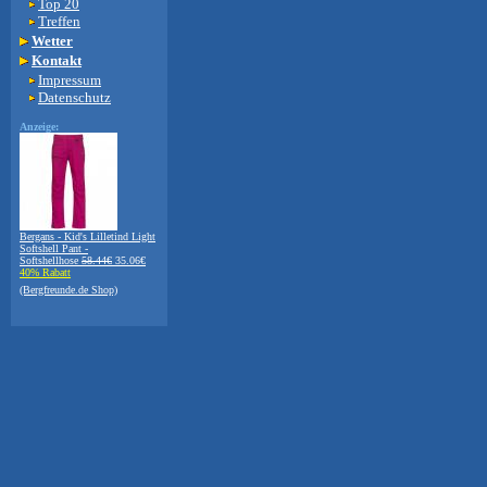
Top 20
Treffen
Wetter
Kontakt
Impressum
Datenschutz
Anzeige:
Bergans - Kid's Lilletind Light
Softshell Pant -
Softshellhose
58.44€
35.06€
40% Rabatt
(Bergfreunde.de Shop)