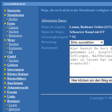
www.teufelsturm.de
Wege, die noch nicht in der Datenbank verfügbar si
Startseite
Neuigkeiten
Archiv
Allgemeine Daten:
Fotos
Name des Gipfels:
Lamm, Rathener Gebiet (127)
Galerie
Suchen
Name des Weges:
Schwarzer Kanal mit EV
Beitragen
Schwierigkeitsgrad:
* VI
Wege
Bewertung:
Suchen
Kommentar:
Eintragen
nR
Gipfel
Suchen
Gebiete
Sperrungen
Kletter-Knigge
Kletterführer
Ausrüstung
Johanniswacht
Forum
Links
Copyright © 19
Benutzer
Login
Anlegen