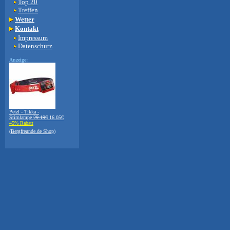
Top 20
Treffen
Wetter
Kontakt
Impressum
Datenschutz
Anzeige:
Petzl - Tikka -
Stirnlampe
29.19€
16.05€
45% Rabatt
(Bergfreunde.de Shop)