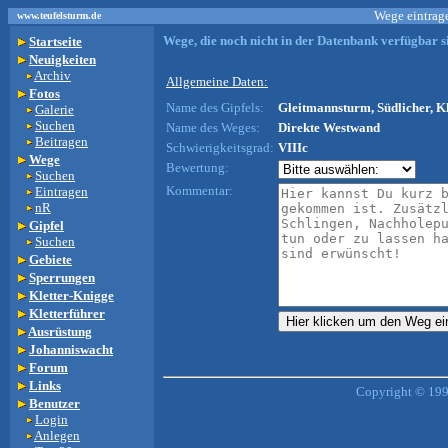
Wege eintrage
www.teufelsturm.de
Wege, die noch nicht in der Datenbank verfügbar si
Startseite
Neuigkeiten
Archiv
Allgemeine Daten:
Fotos
Name des Gipfels:
Gleitmannsturm, Südlicher, K
Galerie
Suchen
Name des Weges:
Direkte Westwand
Beitragen
Schwierigkeitsgrad:
VIIIc
Wege
Bewertung:
Suchen
Kommentar:
Eintragen
nR
Gipfel
Suchen
Gebiete
Sperrungen
Kletter-Knigge
Kletterführer
Ausrüstung
Johanniswacht
Forum
Links
Copyright © 199
Benutzer
Login
Anlegen