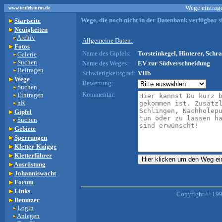
Wege eintrage
www.teufelsturm.de
Wege, die noch nicht in der Datenbank verfügbar si
Startseite
Neuigkeiten
Archiv
Allgemeine Daten:
Fotos
Name des Gipfels:
Torsteinkegel, Hinterer, Schr
Galerie
Suchen
Name des Weges:
EV zur Südverschneidung
Beitragen
Schwierigkeitsgrad:
VIIb
Wege
Bewertung:
Suchen
Kommentar:
Eintragen
nR
Gipfel
Suchen
Gebiete
Sperrungen
Kletter-Knigge
Kletterführer
Ausrüstung
Johanniswacht
Forum
Links
Copyright © 199
Benutzer
Login
Anlegen