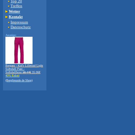
Top 20
Treffen
Wetter
Kontakt
Impressum
Datenschutz
Anzeige:
Bergans - Kid's Lilletind Light
Softshell Pant -
Softshellhose
58.44€
35.06€
40% Rabatt
(Bergfreunde.de Shop)