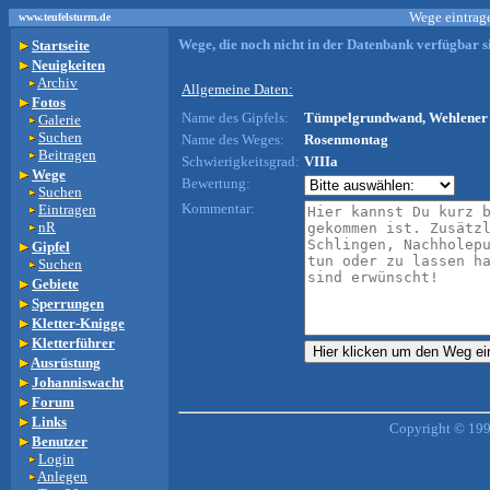
Wege eintrage
www.teufelsturm.de
Wege, die noch nicht in der Datenbank verfügbar si
Startseite
Neuigkeiten
Archiv
Allgemeine Daten:
Fotos
Name des Gipfels:
Tümpelgrundwand, Wehlener 
Galerie
Suchen
Name des Weges:
Rosenmontag
Beitragen
Schwierigkeitsgrad:
VIIIa
Wege
Bewertung:
Suchen
Kommentar:
Eintragen
nR
Gipfel
Suchen
Gebiete
Sperrungen
Kletter-Knigge
Kletterführer
Ausrüstung
Johanniswacht
Forum
Links
Copyright © 199
Benutzer
Login
Anlegen