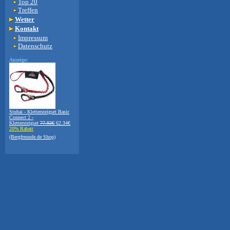
Top 20
Treffen
Wetter
Kontakt
Impressum
Datenschutz
Anzeige:
Stubai - Klettersteigset Basic
Connect 2 -
Klettersteigset
77.93€
62.34€
20% Rabatt
(Bergfreunde.de Shop)