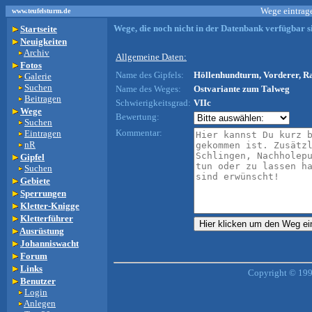
Wege eintrage
www.teufelsturm.de
Wege, die noch nicht in der Datenbank verfügbar si
Startseite
Neuigkeiten
Archiv
Allgemeine Daten:
Fotos
Name des Gipfels:
Höllenhundturm, Vorderer, Ra
Galerie
Suchen
Name des Weges:
Ostvariante zum Talweg
Beitragen
Schwierigkeitsgrad:
VIIc
Wege
Bewertung:
Suchen
Kommentar:
Eintragen
nR
Gipfel
Suchen
Gebiete
Sperrungen
Kletter-Knigge
Kletterführer
Ausrüstung
Johanniswacht
Forum
Links
Copyright © 199
Benutzer
Login
Anlegen