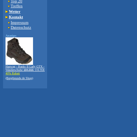
Top 20
Treffen
Wetter
Kontakt
Impressum
Datenschutz
Anzeige:
Hanwag - Banks II Lady GTX -
Wanderschuhe
194.91€
116.95€
40% Rabatt
(Bergfreunde.de Shop)