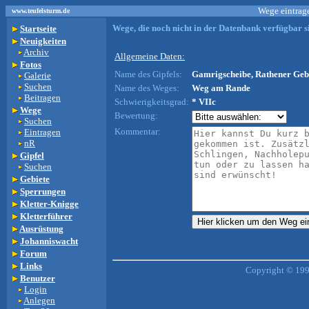
Wege eintrage
www.teufelsturm.de
Wege, die noch nicht in der Datenbank verfügbar si
Startseite
Neuigkeiten
Archiv
Allgemeine Daten:
Fotos
Name des Gipfels:
Gamrigscheibe, Rathener Gebi
Galerie
Suchen
Name des Weges:
Weg am Rande
Beitragen
Schwierigkeitsgrad:
* VIIc
Wege
Bewertung:
Suchen
Kommentar:
Eintragen
nR
Gipfel
Suchen
Gebiete
Sperrungen
Kletter-Knigge
Kletterführer
Ausrüstung
Johanniswacht
Forum
Links
Copyright © 199
Benutzer
Login
Anlegen