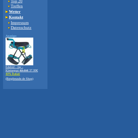
Top 20
Treffen
Wetter
Kontakt
Impressum
Datenschutz
Anzeige:
Edelrid - Jay -
Klettergurt
63.31€
37.99€
40% Rabatt
(Bergfreunde.de Shop)