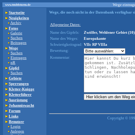
Wege eintrage
www.teufelsturm.de
Wege, die noch nicht in der Datenbank verfügbar si
Startseite
Neuigkeiten
Archiv
Allgemeine Daten:
Fotos
Name des Gipfels:
Zwölfer, Wehlener Gebiet (10)
Galerie
Suchen
Name des Weges:
Europakante
Beitragen
Schwierigkeitsgrad:
VIIc RP VIIIa
Wege
Bewertung:
Suchen
Kommentar:
Eintragen
nR
Gipfel
Suchen
Gebiete
Sperrungen
Kletter-Knigge
Kletterführer
Ausrüstung
Johanniswacht
Forum
Links
Copyright © 199
Benutzer
Login
Anlegen