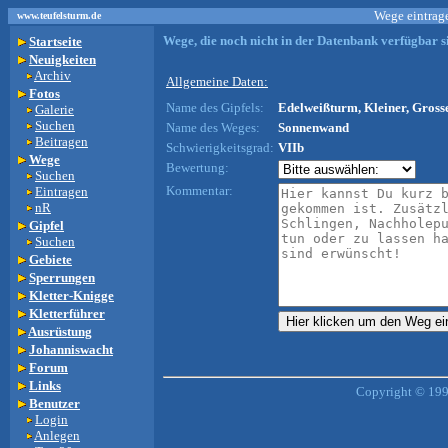
Wege eintrage
www.teufelsturm.de
Wege, die noch nicht in der Datenbank verfügbar si
Startseite
Neuigkeiten
Archiv
Allgemeine Daten:
Fotos
Name des Gipfels:
Edelweißturm, Kleiner, Gross
Galerie
Suchen
Name des Weges:
Sonnenwand
Beitragen
Schwierigkeitsgrad:
VIIb
Wege
Bewertung:
Suchen
Kommentar:
Eintragen
nR
Gipfel
Suchen
Gebiete
Sperrungen
Kletter-Knigge
Kletterführer
Ausrüstung
Johanniswacht
Forum
Links
Copyright © 199
Benutzer
Login
Anlegen