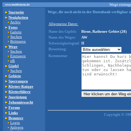
Wege eintrage
www.teufelsturm.de
Wege, die noch nicht in der Datenbank verfügbar si
Startseite
Neuigkeiten
Archiv
Allgemeine Daten:
Fotos
Name des Gipfels:
Biene, Rathener Gebiet (28)
Galerie
Suchen
Name des Weges:
AW
Beitragen
Schwierigkeitsgrad:
II
Wege
Bewertung:
Suchen
Kommentar:
Eintragen
nR
Gipfel
Suchen
Gebiete
Sperrungen
Kletter-Knigge
Kletterführer
Ausrüstung
Johanniswacht
Forum
Links
Copyright © 199
Benutzer
Login
Anlegen