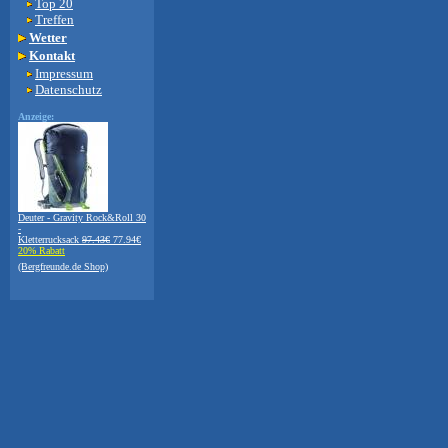
Top 20
Treffen
Wetter
Kontakt
Impressum
Datenschutz
Anzeige:
Deuter - Gravity Rock&Roll 30
-
Kletterrucksack
97.43€
77.94€
20% Rabatt
(Bergfreunde.de Shop)