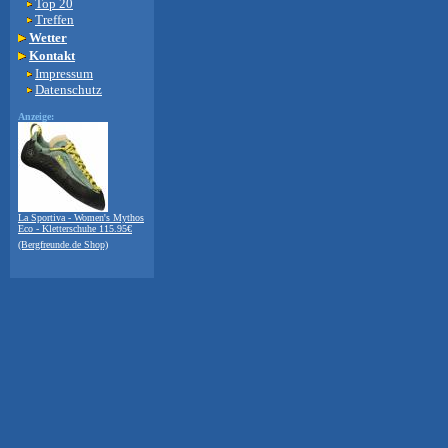
Top 20
Treffen
Wetter
Kontakt
Impressum
Datenschutz
Anzeige:
La Sportiva - Women's Mythos
Eco - Kletterschuhe 115.95€
(Bergfreunde.de Shop)