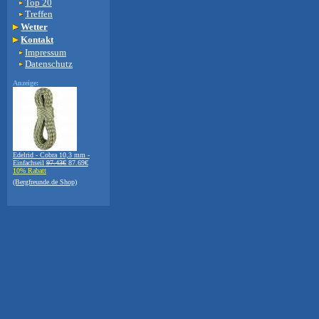
Top 20
Treffen
Wetter
Kontakt
Impressum
Datenschutz
Anzeige:
Edelrid - Cobra 10,3 mm -
Einfachseil
97.43€
87.69€
10% Rabatt
(Bergfreunde.de Shop)