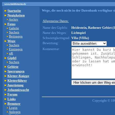
www.teufelsturm.de
Wege, die noch nicht in der Datenbank verfügbar si
Startseite
Neuigkeiten
Archiv
Allgemeine Daten:
Fotos
Name des Gipfels:
Heidestein, Rathener Gebiet (
Galerie
Suchen
Name des Weges:
Lichtspiel
Beitragen
Schwierigkeitsgrad:
VIIa (VIIIa)
Wege
Bewertung:
Suchen
Kommentar:
Eintragen
nR
Gipfel
Suchen
Gebiete
Sperrungen
Kletter-Knigge
Kletterführer
Ausrüstung
Johanniswacht
Forum
Links
Copyright © 19
Benutzer
Login
Anlegen