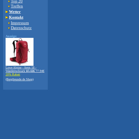
Top 20
Treffen
Wetter
Kontakt
Impressum
Datenschutz
Anzeige:
Lowe Alpine - Aeon 18 -
Wanderrucksack
97.43€
77.94€
20% Rabatt
(Bergfreunde.de Shop)