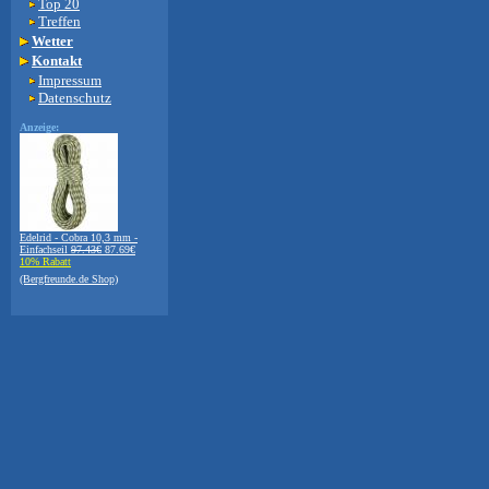
Top 20
Treffen
Wetter
Kontakt
Impressum
Datenschutz
Anzeige:
Edelrid - Cobra 10,3 mm -
Einfachseil
97.43€
87.69€
10% Rabatt
(Bergfreunde.de Shop)