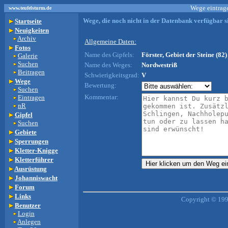
Wege eintrage
www.teufelsturm.de
Wege, die noch nicht in der Datenbank verfügbar si
Startseite
Neuigkeiten
Archiv
Allgemeine Daten:
Fotos
Name des Gipfels:
Förster, Gebiet der Steine (82)
Galerie
Suchen
Name des Weges:
Nordwestriß
Beitragen
Schwierigkeitsgrad:
V
Wege
Bewertung:
Suchen
Kommentar:
Eintragen
nR
Gipfel
Suchen
Gebiete
Sperrungen
Kletter-Knigge
Kletterführer
Ausrüstung
Johanniswacht
Forum
Links
Copyright © 199
Benutzer
Login
Anlegen