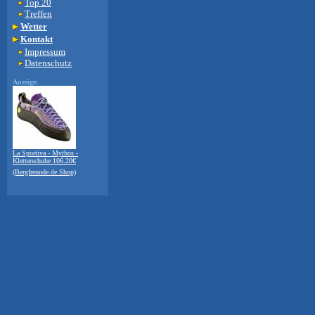
Top 20
Treffen
Wetter
Kontakt
Impressum
Datenschutz
Anzeige:
La Sportiva - Mythos -
Kletterschuhe 106.20€
(Bergfreunde.de Shop)