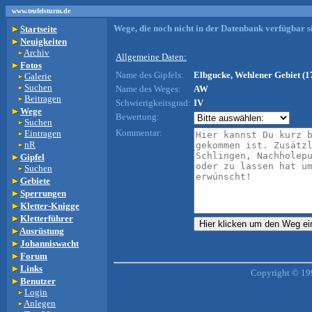
www.teufelsturm.de
Wege, die noch nicht in der Datenbank verfügbar si
Startseite
Neuigkeiten
Archiv
Allgemeine Daten:
Fotos
Name des Gipfels:
Elbgucke, Wehlener Gebiet (1
Galerie
Suchen
Name des Weges:
AW
Beitragen
Schwierigkeitsgrad:
IV
Wege
Bewertung:
Suchen
Kommentar:
Eintragen
nR
Gipfel
Suchen
Gebiete
Sperrungen
Kletter-Knigge
Kletterführer
Ausrüstung
Johanniswacht
Forum
Links
Copyright © 19
Benutzer
Login
Anlegen