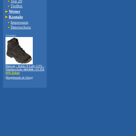
Top 20
Treffen
Wetter
Kontakt
Impressum
Datenschutz
Anzeige:
Hanwag - Banks II Lady GTX -
Wanderschuhe
194.91€
116.95€
40% Rabatt
(Bergfreunde.de Shop)