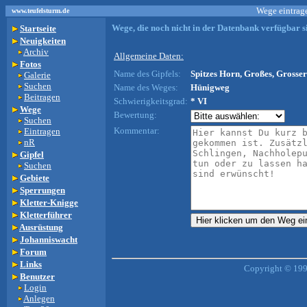
Wege eintrage
www.teufelsturm.de
Wege, die noch nicht in der Datenbank verfügbar si
Startseite
Neuigkeiten
Archiv
Allgemeine Daten:
Fotos
Name des Gipfels:
Spitzes Horn, Großes, Grosser
Galerie
Suchen
Name des Weges:
Hünigweg
Beitragen
Schwierigkeitsgrad:
* VI
Wege
Bewertung:
Suchen
Kommentar:
Eintragen
nR
Gipfel
Suchen
Gebiete
Sperrungen
Kletter-Knigge
Kletterführer
Ausrüstung
Johanniswacht
Forum
Links
Copyright © 199
Benutzer
Login
Anlegen