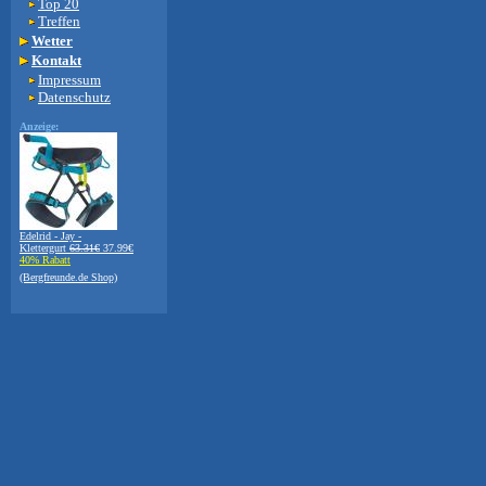
Top 20
Treffen
Wetter
Kontakt
Impressum
Datenschutz
Anzeige:
Edelrid - Jay -
Klettergurt
63.31€
37.99€
40% Rabatt
(Bergfreunde.de Shop)