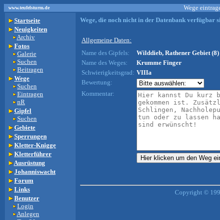
Wege eintrage
www.teufelsturm.de
Wege, die noch nicht in der Datenbank verfügbar si
Startseite
Neuigkeiten
Archiv
Allgemeine Daten:
Fotos
Name des Gipfels:
Wilddieb, Rathener Gebiet (8)
Galerie
Suchen
Name des Weges:
Krumme Finger
Beitragen
Schwierigkeitsgrad:
VIIIa
Wege
Bewertung:
Suchen
Kommentar:
Eintragen
nR
Gipfel
Suchen
Gebiete
Sperrungen
Kletter-Knigge
Kletterführer
Ausrüstung
Johanniswacht
Forum
Links
Copyright © 199
Benutzer
Login
Anlegen