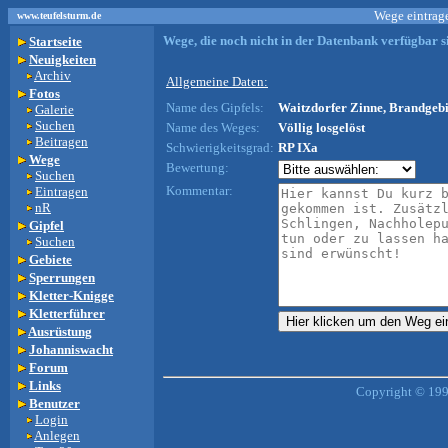
Wege eintrage
www.teufelsturm.de
Wege, die noch nicht in der Datenbank verfügbar si
Startseite
Neuigkeiten
Archiv
Allgemeine Daten:
Fotos
Name des Gipfels:
Waitzdorfer Zinne, Brandgebi
Galerie
Suchen
Name des Weges:
Völlig losgelöst
Beitragen
Schwierigkeitsgrad:
RP IXa
Wege
Bewertung:
Suchen
Kommentar:
Eintragen
nR
Gipfel
Suchen
Gebiete
Sperrungen
Kletter-Knigge
Kletterführer
Ausrüstung
Johanniswacht
Forum
Links
Copyright © 199
Benutzer
Login
Anlegen