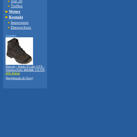
Top 20
Treffen
Wetter
Kontakt
Impressum
Datenschutz
Anzeige:
Hanwag - Banks II Lady GTX -
Wanderschuhe
194.91€
116.95€
40% Rabatt
(Bergfreunde.de Shop)