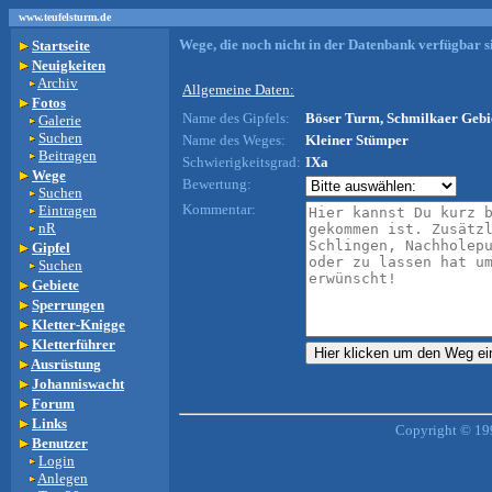
www.teufelsturm.de
Wege, die noch nicht in der Datenbank verfügbar si
Startseite
Neuigkeiten
Archiv
Allgemeine Daten:
Fotos
Name des Gipfels:
Böser Turm, Schmilkaer Gebie
Galerie
Suchen
Name des Weges:
Kleiner Stümper
Beitragen
Schwierigkeitsgrad:
IXa
Wege
Bewertung:
Suchen
Kommentar:
Eintragen
nR
Gipfel
Suchen
Gebiete
Sperrungen
Kletter-Knigge
Kletterführer
Ausrüstung
Johanniswacht
Forum
Links
Copyright © 19
Benutzer
Login
Anlegen