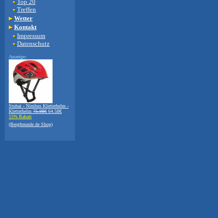
Top 20
Treffen
Wetter
Kontakt
Impressum
Datenschutz
Anzeige:
Stubai - Nimbus Kletterhelm -
Kletterhelm
75.98€
64.58€
15% Rabatt
(Bergfreunde.de Shop)