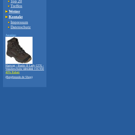
Top 20
Treffen
Wetter
Kontakt
Impressum
Datenschutz
Anzeige:
Hanwag - Banks II Lady GTX -
Wanderschuhe
194.91€
116.95€
40% Rabatt
(Bergfreunde.de Shop)