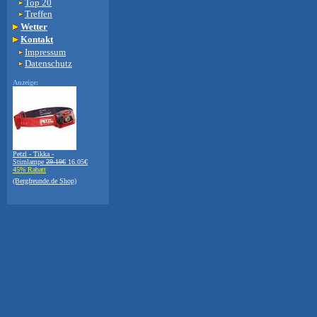
Top 20
Treffen
Wetter
Kontakt
Impressum
Datenschutz
Anzeige:
Petzl - Tikka -
Stirnlampe
29.19€
16.05€
45% Rabatt
(Bergfreunde.de Shop)