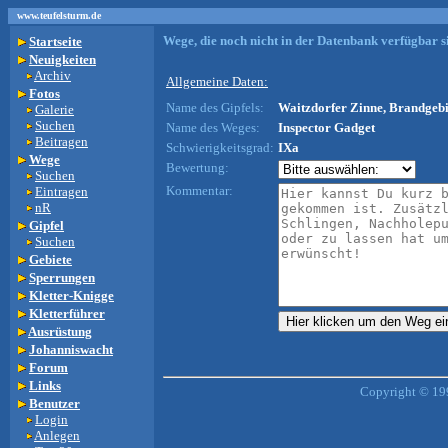
www.teufelsturm.de
Wege, die noch nicht in der Datenbank verfügbar si
Startseite
Neuigkeiten
Archiv
Allgemeine Daten:
Fotos
Name des Gipfels:
Waitzdorfer Zinne, Brandgebi
Galerie
Suchen
Name des Weges:
Inspector Gadget
Beitragen
Schwierigkeitsgrad:
IXa
Wege
Bewertung:
Suchen
Kommentar:
Eintragen
nR
Gipfel
Suchen
Gebiete
Sperrungen
Kletter-Knigge
Kletterführer
Ausrüstung
Johanniswacht
Forum
Links
Copyright © 19
Benutzer
Login
Anlegen