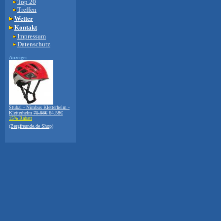
Top 20
Treffen
Wetter
Kontakt
Impressum
Datenschutz
Anzeige:
Stubai - Nimbus Kletterhelm -
Kletterhelm
75.98€
64.58€
15% Rabatt
(Bergfreunde.de Shop)