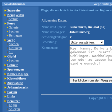
Wege eintrage
www.teufelsturm.de
Wege, die noch nicht in der Datenbank verfügbar si
Startseite
Neuigkeiten
Archiv
Allgemeine Daten:
Fotos
Name des Gipfels:
Birkenturm, Bielatal (85)
Galerie
Suchen
Name des Weges:
Jubiläumsweg
Beitragen
Schwierigkeitsgrad:
V
Wege
Bewertung:
Suchen
Kommentar:
Eintragen
nR
Gipfel
Suchen
Gebiete
Sperrungen
Kletter-Knigge
Kletterführer
Ausrüstung
Johanniswacht
Forum
Links
Copyright © 199
Benutzer
Login
Anlegen