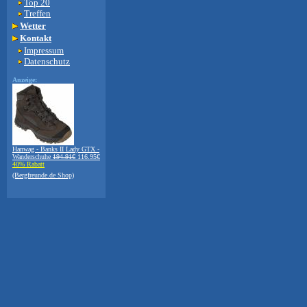
Top 20
Treffen
Wetter
Kontakt
Impressum
Datenschutz
Anzeige:
Hanwag - Banks II Lady GTX -
Wanderschuhe
194.91€
116.95€
40% Rabatt
(Bergfreunde.de Shop)