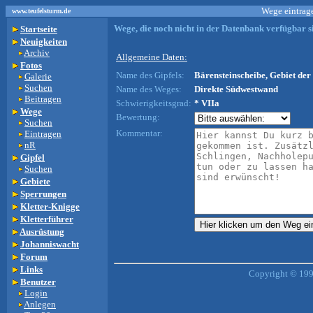
Wege eintrage
www.teufelsturm.de
Wege, die noch nicht in der Datenbank verfügbar si
Startseite
Neuigkeiten
Archiv
Allgemeine Daten:
Fotos
Name des Gipfels:
Bärensteinscheibe, Gebiet der 
Galerie
Suchen
Name des Weges:
Direkte Südwestwand
Beitragen
Schwierigkeitsgrad:
* VIIa
Wege
Bewertung:
Suchen
Kommentar:
Eintragen
nR
Gipfel
Suchen
Gebiete
Sperrungen
Kletter-Knigge
Kletterführer
Ausrüstung
Johanniswacht
Forum
Links
Copyright © 199
Benutzer
Login
Anlegen