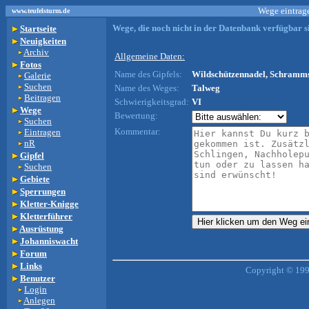
Wege eintrage
www.teufelsturm.de
Wege, die noch nicht in der Datenbank verfügbar si
Startseite
Neuigkeiten
Archiv
Allgemeine Daten:
Fotos
Name des Gipfels:
Wildschützennadel, Schramms
Galerie
Suchen
Name des Weges:
Talweg
Beitragen
Schwierigkeitsgrad:
VI
Wege
Bewertung:
Suchen
Kommentar:
Eintragen
nR
Gipfel
Suchen
Gebiete
Sperrungen
Kletter-Knigge
Kletterführer
Ausrüstung
Johanniswacht
Forum
Links
Copyright © 199
Benutzer
Login
Anlegen