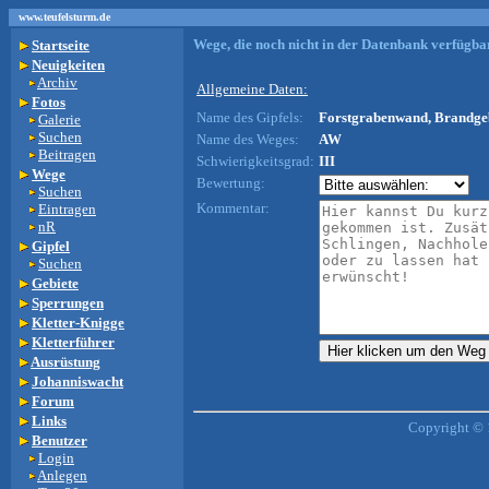
www.teufelsturm.de
Wege, die noch nicht in der Datenbank verfügbar
Startseite
Neuigkeiten
Archiv
Allgemeine Daten:
Fotos
Name des Gipfels:
Forstgrabenwand, Brandgeb
Galerie
Suchen
Name des Weges:
AW
Beitragen
Schwierigkeitsgrad:
III
Wege
Bewertung:
Suchen
Kommentar:
Eintragen
nR
Gipfel
Suchen
Gebiete
Sperrungen
Kletter-Knigge
Kletterführer
Ausrüstung
Johanniswacht
Forum
Links
Copyright © 
Benutzer
Login
Anlegen