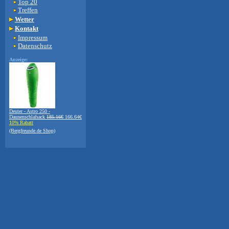
Top 20
Treffen
Wetter
Kontakt
Impressum
Datenschutz
Anzeige:
Deuter - Astro 250 -
Daunenschlafsack
185.16€
166.64€
10% Rabatt
(Bergfreunde.de Shop)