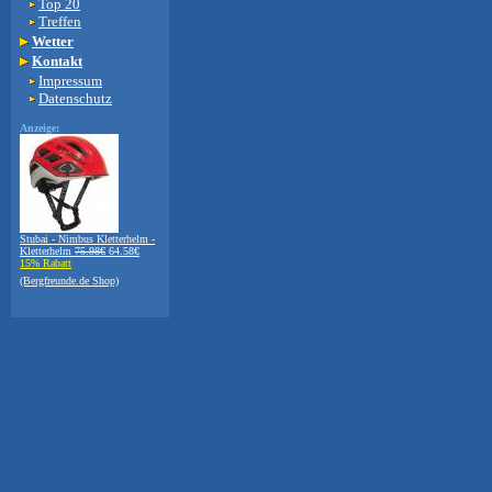
Top 20
Treffen
Wetter
Kontakt
Impressum
Datenschutz
Anzeige:
Stubai - Nimbus Kletterhelm -
Kletterhelm
75.98€
64.58€
15% Rabatt
(Bergfreunde.de Shop)