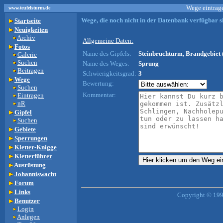
Wege eintrage
www.teufelsturm.de
Wege, die noch nicht in der Datenbank verfügbar si
Startseite
Neuigkeiten
Archiv
Allgemeine Daten:
Fotos
Name des Gipfels:
Steinbruchturm, Brandgebiet 
Galerie
Suchen
Name des Weges:
Sprung
Beitragen
Schwierigkeitsgrad:
3
Wege
Bewertung:
Suchen
Kommentar:
Eintragen
nR
Gipfel
Suchen
Gebiete
Sperrungen
Kletter-Knigge
Kletterführer
Ausrüstung
Johanniswacht
Forum
Links
Copyright © 199
Benutzer
Login
Anlegen