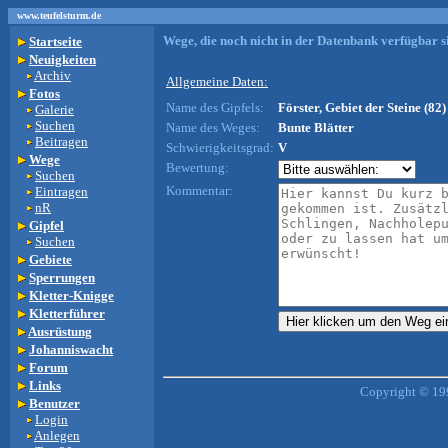
www.teufelsturm.de
Wege, die noch nicht in der Datenbank verfügbar si
Startseite
Neuigkeiten
Archiv
Allgemeine Daten:
Fotos
Name des Gipfels:
Förster, Gebiet der Steine (82)
Galerie
Suchen
Name des Weges:
Bunte Blätter
Beitragen
Schwierigkeitsgrad:
V
Wege
Bewertung:
Suchen
Kommentar:
Eintragen
nR
Gipfel
Suchen
Gebiete
Sperrungen
Kletter-Knigge
Kletterführer
Ausrüstung
Johanniswacht
Forum
Links
Copyright © 19
Benutzer
Login
Anlegen