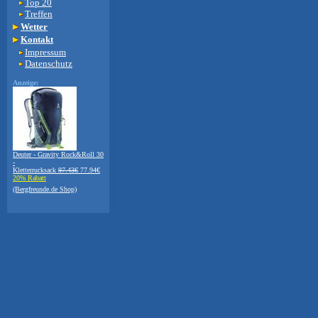
Top 20
Treffen
Wetter
Kontakt
Impressum
Datenschutz
Anzeige:
Deuter - Gravity Rock&Roll 30
-
Kletterrucksack
97.43€
77.94€
20% Rabatt
(Bergfreunde.de Shop)