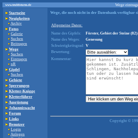
Wege eintrage
www.teufelsturm.de
Wege, die noch nicht in der Datenbank verfügbar si
Startseite
Neuigkeiten
Archiv
Allgemeine Daten:
Fotos
Name des Gipfels:
Förster, Gebiet der Steine (82)
Galerie
Suchen
Name des Weges:
Genesung
Beitragen
Schwierigkeitsgrad:
V
Wege
Bewertung:
Suchen
Kommentar:
Eintragen
nR
Gipfel
Suchen
Gebiete
Sperrungen
Kletter-Knigge
Kletterführer
Ausrüstung
Johanniswacht
Forum
Links
Copyright © 199
Benutzer
Login
Anlegen