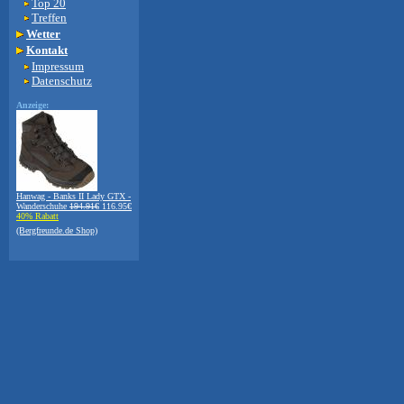
Top 20
Treffen
Wetter
Kontakt
Impressum
Datenschutz
Anzeige:
Hanwag - Banks II Lady GTX -
Wanderschuhe
194.91€
116.95€
40% Rabatt
(Bergfreunde.de Shop)