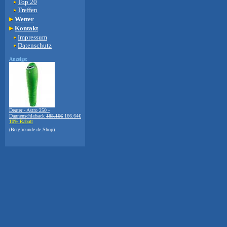
Top 20
Treffen
Wetter
Kontakt
Impressum
Datenschutz
Anzeige:
Deuter - Astro 250 -
Daunenschlafsack
185.16€
166.64€
10% Rabatt
(Bergfreunde.de Shop)