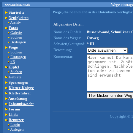
Wege eintrage
www.teufelsturm.de
Wege, die noch nicht in der Datenbank verfügbar
Startseite
Neuigkeiten
Archiv
Allgemeine Daten:
Fotos
Name des Gipfels:
Bussardwand, Schmilkaer G
Galerie
Suchen
Name des Weges:
Ostweg
Beitragen
Schwierigkeitsgrad:
* III
Wege
Bewertung:
Suchen
Kommentar:
Eintragen
nR
Gipfel
Suchen
Gebiete
Sperrungen
Kletter-Knigge
Kletterführer
Ausrüstung
Johanniswacht
Forum
Links
Copyright © 
Benutzer
Login
Anlegen