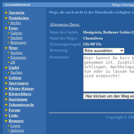
Wege eintrage
www.teufelsturm.de
Wege, die noch nicht in der Datenbank verfügbar si
Startseite
Neuigkeiten
Archiv
Allgemeine Daten:
Fotos
Name des Gipfels:
Honigstein, Rathener Gebiet (
Galerie
Suchen
Name des Weges:
Chamäleon
Beitragen
Schwierigkeitsgrad:
IXb RP IXc
Wege
Bewertung:
Suchen
Kommentar:
Eintragen
nR
Gipfel
Suchen
Gebiete
Sperrungen
Kletter-Knigge
Kletterführer
Ausrüstung
Johanniswacht
Forum
Links
Copyright © 199
Benutzer
Login
Anlegen