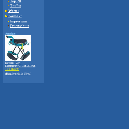
Top 20
Treffen
Wetter
Kontakt
Impressum
Datenschutz
Anzeige:
Edelrid - Jay -
Klettergurt
63.31€
37.99€
40% Rabatt
(Bergfreunde.de Shop)